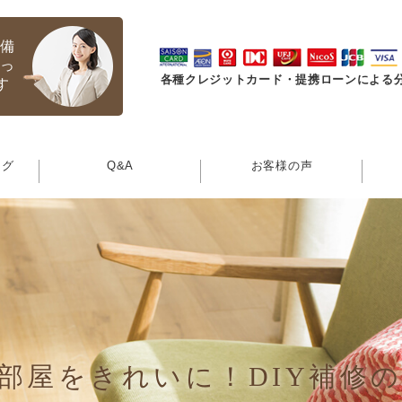
完備
触っ
各種クレジットカード・提携ローンによる
す
ング
Q&A
お客様の声
部屋をきれいに！DIY補修