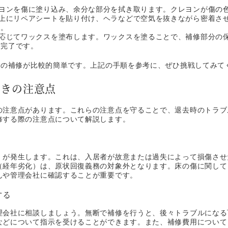
ヨンを傷に塗り込み、余分な部分を拭き取ります。クレヨンが傷の
上にリペアシートを貼り付け、ヘラなどで空気を抜きながら密着さ
す。
応じてワックスを塗布します。ワックスを塗ることで、補修部分の
は完了です。
での補修が比較的簡単です。上記の手順を参考に、ぜひ挑戦してみて
ときの注意点
の注意点があります。これらの注意点を守ることで、退去時のトラブ
修する際の注意点について解説します。
」が発生します。これは、入居者が故意または過失によって損傷させ
（経年劣化）は、原状回復義務の対象外となります。床の傷に関して
んや管理会社に確認することが重要です。
する
理会社に相談しましょう。無断で補修を行うと、後々トラブルになる
などについて指示を受けることができます。また、補修費用について