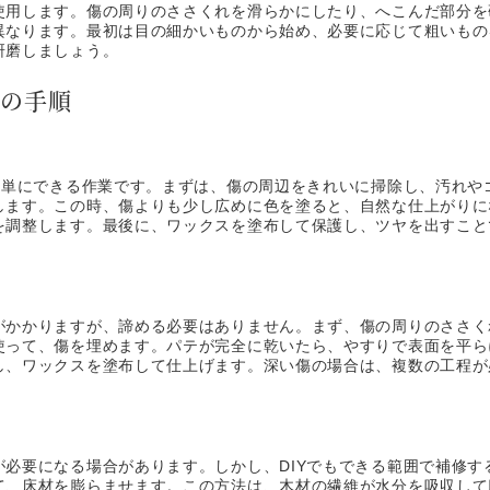
使用します。傷の周りのささくれを滑らかにしたり、へこんだ部分を
異なります。最初は目の細かいものから始め、必要に応じて粗いもの
研磨しましょう。
修の手順
的簡単にできる作業です。まずは、傷の周辺をきれいに掃除し、汚れや
します。この時、傷よりも少し広めに色を塗ると、自然な仕上がりに
を調整します。最後に、ワックスを塗布して保護し、ツヤを出すこと
がかかりますが、諦める必要はありません。まず、傷の周りのささく
使って、傷を埋めます。パテが完全に乾いたら、やすりで表面を平ら
し、ワックスを塗布して仕上げます。深い傷の場合は、複数の工程が
が必要になる場合があります。しかし、DIYでもできる範囲で補修す
て、床材を膨らませます。この方法は、木材の繊維が水分を吸収して