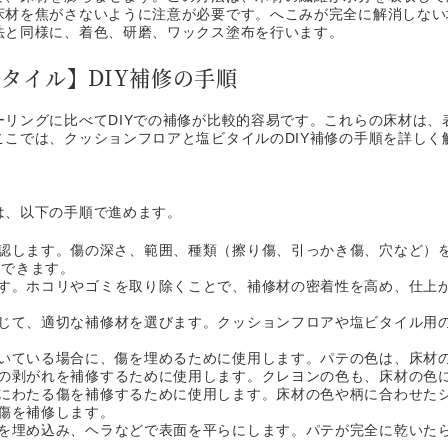
床材を焦がさないように注意が必要です。へこみが完全に解消しない
法と同様に、着色、研磨、ワックス塗布を行います。
タイル】DIY補修の手順
ーリングに比べてDIYでの補修が比較的容易です。これらの床材は、
こでは、クッションフロアと塩ビタイルのDIY補修の手順を詳しく
は、以下の手順で進めます。
認します。傷の深さ、範囲、種類（擦り傷、引っかき傷、穴など）
択できます。
す。ホコリやゴミを取り除くことで、補修材の密着性を高め、仕上
じて、適切な補修材を選びます。クッションフロアや塩ビタイル用
いている場合に、傷を埋めるために使用します。パテの色は、床材
の剥がれを補修するために使用します。クレヨンの色も、床材の色
にわたる傷を補修するために使用します。床材の色や柄に合わせた
傷を補修します。
を埋め込み、ヘラなどで表面を平らにします。パテが完全に乾いた