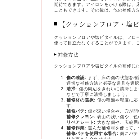
期待できます。アイロンをかける際は、
こともできます。その後は、他の補修方
【クッションフロア・塩ビ
クッションフロアや塩ビタイルは、フロ
使って目立たなくすることができます。こ
補修方法
クッションフロアや塩ビタイルの補修に
傷の確認:
まず、床の傷の状態を確
適切な補修方法と必要な道具を選
清掃:
傷の周辺をきれいに清掃しま
などで丁寧に清掃しましょう。
補修材の選択:
傷の種類や程度に応
す。
補修パテ:
傷が深い場合や、穴が開
補修クレヨン:
表面の浅い傷や、色
リペアシート:
大きな傷や、広範囲
補修作業:
選んだ補修材を使って、
補修パテを使用する場合:
傷にパテ
材と高さを合わせます。