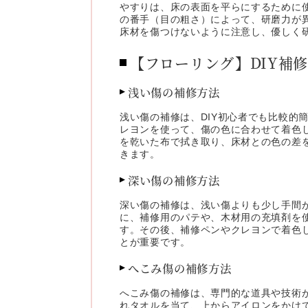
やすりは、床の表面を平らにするために
の番手（目の粗さ）によって、研磨力が
床材を傷つけないように注意し、優しく
【フローリング】DIY補
浅い傷の補修方法
浅い傷の補修は、DIY初心者でも比較
レヨンを使って、傷の色に合わせて着色
を乾いた布で拭き取り、床材との色の差
きます。
深い傷の補修方法
深い傷の補修は、浅い傷よりも少し手間
に、補修用のパテや、木材用の充填剤を
す。その後、補修ペンやクレヨンで着色
とが重要です。
へこみ傷の補修方法
へこみ傷の補修は、専門的な道具や技術
れタオルを当て、上からアイロンをかけ