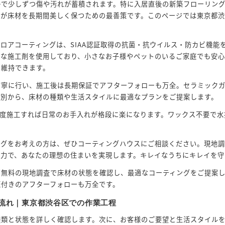
かで少しずつ傷や汚れが蓄積されます。特に入居直後の新築フローリン
とが床材を長期間美しく保つための最善策です。このページでは東京都渋
ロアコーティングは、SIAA認証取得の抗菌・抗ウイルス・防カビ機能
全な施工剤を使用しており、小さなお子様やペットのいるご家庭でも安心
を維持できます。
寧に行い、施工後は長期保証でアフターフォローも万全。セラミックガ
種別から、床材の種類や生活スタイルに最適なプランをご提案します。
一度施工すれば日常のお手入れが格段に楽になります。ワックス不要で水
ングをお考えの方は、ぜひコーティングハウスにご相談ください。現地調
術力で、あなたの理想の住まいを実現します。キレイなうちにキレイを守
ず無料の現地調査で床材の状態を確認し、最適なコーティングをご提案
証付きのアフターフォローも万全です。
流れ｜東京都渋谷区での作業工程
種類と状態を詳しく確認します。次に、お客様のご要望と生活スタイルを