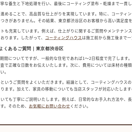
丁寧な養生と下地処理を行い、最後にコーティング塗布・乾燥まで一貫し
に進めることで、高品質な仕上がりを実現しています。特に、コーティン
らつきがありません。その結果、東京都渋谷区のお客様から高い満足度
ートも充実しています。例えば、仕上がりに関するご質問やメンテナン
ております。したがって、
コーティングハウス
は施工前から施工後まで一
よくあるご質問｜東京都渋谷区
期間についてですが、一般的な住宅であれば1〜2日程度で完了します
調査で正確な日数をお伝えいたします。次に、費用については床材の種類
さい。
かというご質問をよくいただきます。結論として、コーティングハウスの
おります。加えて、家具の移動についても当店スタッフが対応いたします
ついても丁寧にご説明いたします。例えば、日常的なお手入れ方法や、
です。そのため、
お気軽にお問い合わせ
ください。