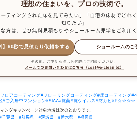
理想の住まいを、プロの技術で。
コーティングされた床を見てみたい」「自宅の床材でどれ
知りたい」
んな方は、ぜひ無料見積もりやショールーム見学をご利用
料】60秒で見積もり依頼をする
ショールームのご
その他、ご不明な点はお気軽にご相談ください。
メールでのお問い合わせはこちら（coat@e-clean.bz）
#フロアコーティング
#フローリングコーティング
#床コーティング
#
区
#ご入居中マンション
#SIAA
#抗菌
#抗ウイルス
#防カビ
#F☆☆☆☆
ティングキャンペーン対象地域は次のとおりです。
#千葉県
#群馬県
#茨城県
#栃木県
#福岡県