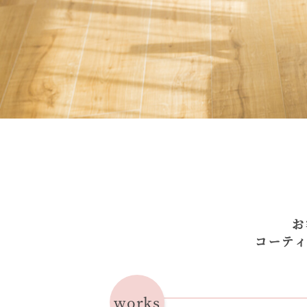
お
コーテ
works