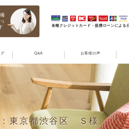
完備
触っ
各種クレジットカード・提携ローンによる
す
ング
Q&A
お客様の声
：東京都渋谷区 Ｓ様